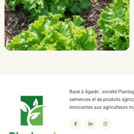
EMOCION RZ (81-22)
Batavia
HR: Bl:30-32EU/Nr:0/Pb
e IR: LMV:1
Basé à Agadir , société Plantag
semences et de produits agrico
innovantes aux agriculteurs m