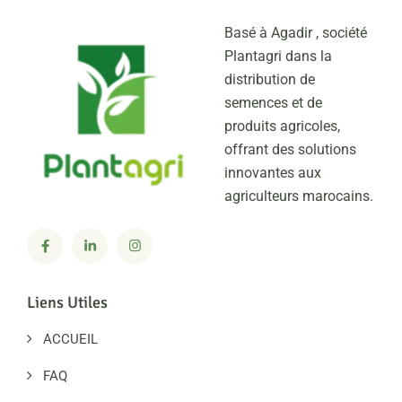
32,37,38EU/Fol:4/Nr:0
IR: LMV:1
Basé à Agadir , société
Plantagri dans la
distribution de
semences et de
produits agricoles,
offrant des solutions
innovantes aux
agriculteurs marocains.
Liens Utiles
ACCUEIL
FAQ