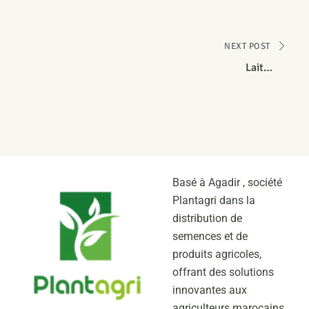
NEXT POST
Laitue
HR: Bl:29-37,40,41EU/Nr:0
IR: LMV:1
Basé à Agadir , société
Plantagri dans la
distribution de
semences et de
produits agricoles,
offrant des solutions
innovantes aux
agriculteurs marocains.