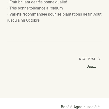
• Fruit brillant de très bonne qualité
• Très bonne tolérance a l’oïdium
• Variété recommandée pour les plantations de fin Août
jusqu’à mi Octobre
NEXT POST
Jaune
HR: MNSV/Fom:0,1
IR: Px:2, 3, 5
Basé à Agadir , société