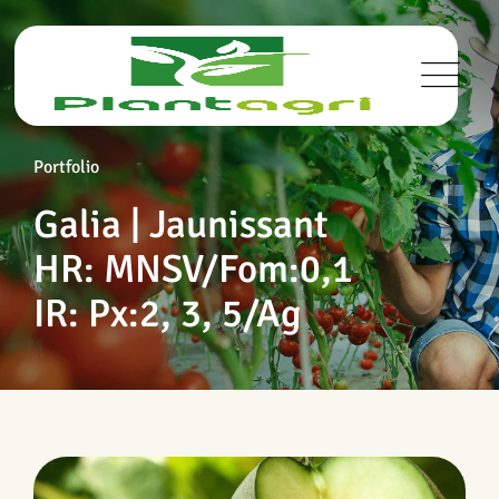
Portfolio
Galia | Jaunissant
HR: MNSV/Fom:0,1
IR: Px:2, 3, 5/Ag