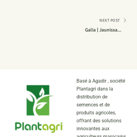
NEXT POST
Galia | Jaunissant
HR: Fom:0,1
IR: Gc:1/Px:2, 5
Basé à Agadir , société
Plantagri dans la
distribution de
semences et de
produits agricoles,
offrant des solutions
innovantes aux
agriculteurs marocains.