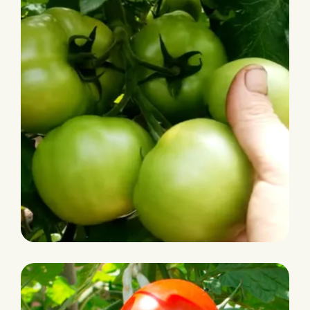
ZAYDA RZ F1
Intermédiaire
HR: ToMV:0-2/Fol:0,1/Pf:A-
E/Va:0/Vd:0
IR: TSWV/TYLCV/Ma/Mi/Mj