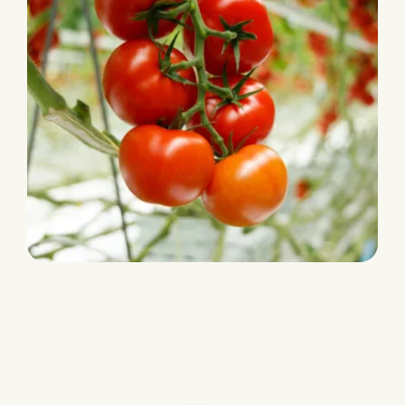
NASYMA RZ (74-341)
Intermédiaire
HR: ToMV:0-
2/Fol:0,1/For/Va:0/Vd:0
IR: TYLCV/Ma/Mi/Mj