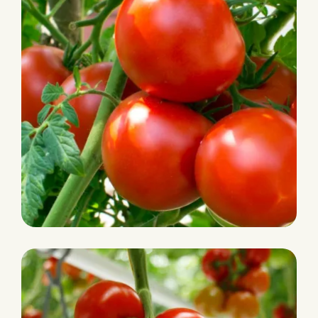
WAFIRA RZ F1
Intermédiaire
HR: ToMV:0-2/Fol:0,1/Pf:A-
E/Va:0/Vd:0
IR: TSWV/Ma/Mi/Mj