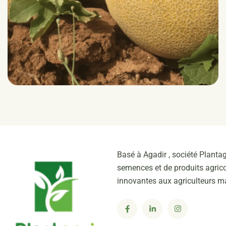
ZERHOUN RZ F1 (34-219)
Galia | Longue conservation
HR: Fom:0,1
IR: Px:2, 5, 3.5
Basé à Agadir , société Plantag
semences et de produits agrico
innovantes aux agriculteurs m