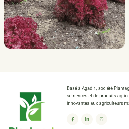
CAVERNET RZ (85-62)
Lollo rouge double rouge
HR: Bl:30-32,37,38EU/Nr:0
Basé à Agadir , société Plantag
semences et de produits agrico
innovantes aux agriculteurs m