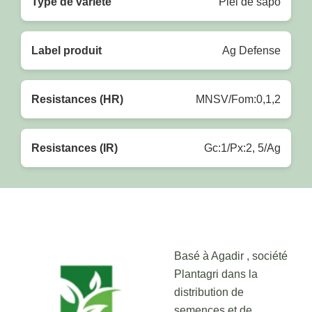
Type de variété
Piel de sapo
Label produit
Ag Defense
Resistances (HR)
MNSV/Fom:0,1,2
Resistances (IR)
Gc:1/Px:2, 5/Ag
Basé à Agadir , société
Plantagri dans la
distribution de
semences et de