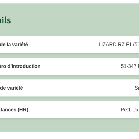
ils
e la variété
LIZARD RZ F1 (5
o d'introduction
51-347 
de variété
S
stances (HR)
Pe:1-15