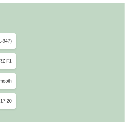
1-347)
RZ F1
mooth
,17,20