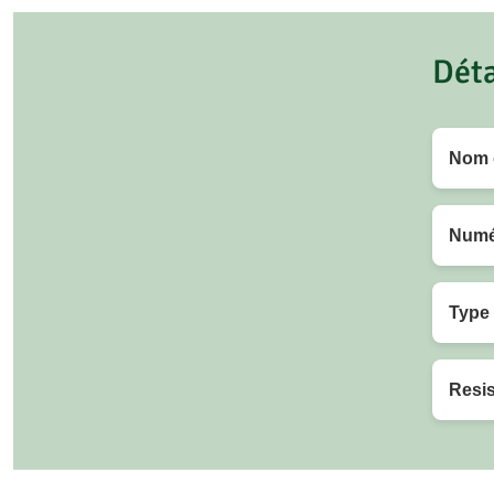
Déta
Nom d
Numér
Type 
Resi