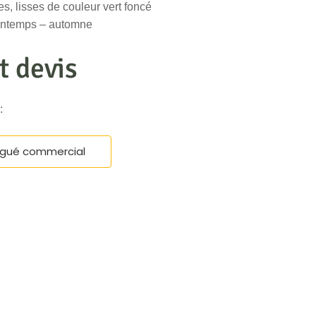
es, lisses de couleur vert foncé
rintemps – automne
t devis
 :
égué commercial