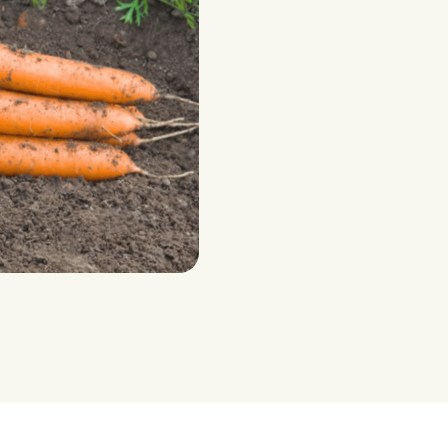
5-151)
– 200 grammes