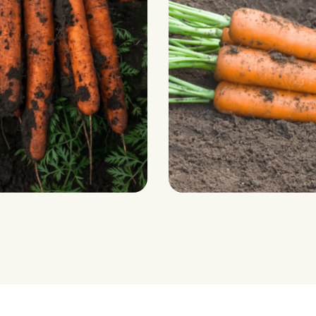
-414)
JERADA RZ F1 (5
 – 200 grammes
Emballé – 50 