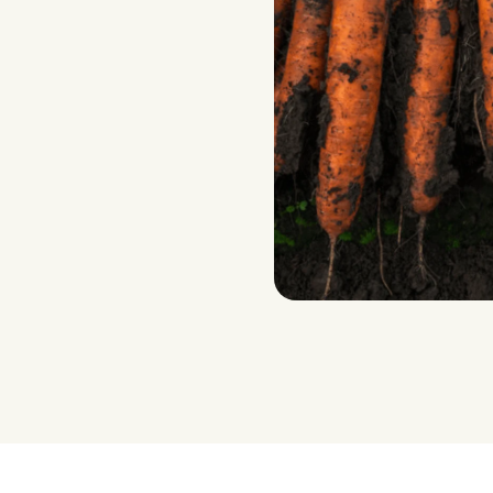
YMER RZ F1 (55
Emballé – 50